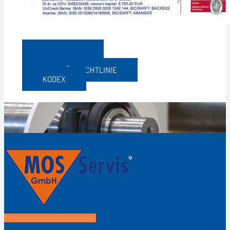
LOGOTYPEN
REGELN
QUALITÄTSRICHTLINIE
KODEX
Facebook
Linkedin
Youtube